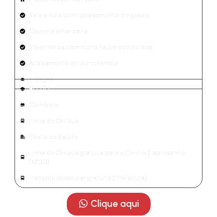
Sala ampla com rebaixamento de gesso
Cozinha americana
2 banheiros com nicho na parede do box
Acabamento em porcelanato
4 Vagas
Escola
Comércio
Linha de Onibus
Posto de Saúde
Linha de Ônibus gratuita para o Centro (Expressinho
0800)
Transporte escolar gratuito ( Prefeitura)
Clique aqui