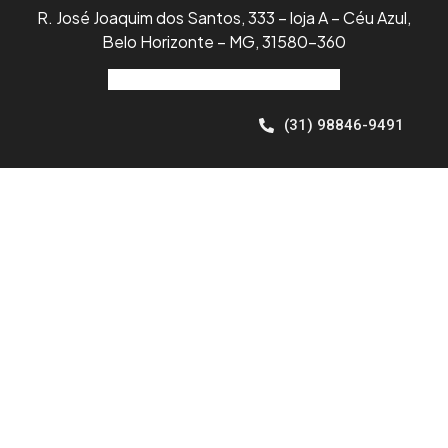
R. José Joaquim dos Santos, 333 – loja A – Céu Azul,
Belo Horizonte – MG, 31580-360
contato@bhsaengenharia.com
(31) 98846-9491